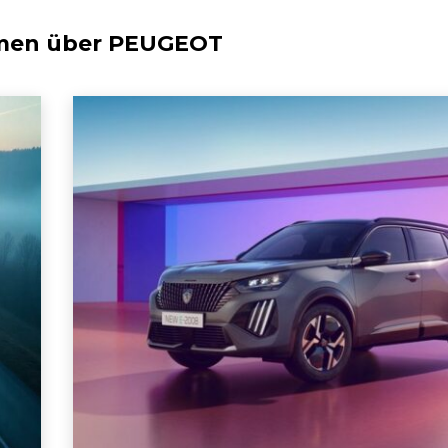
men über
PEUGEOT