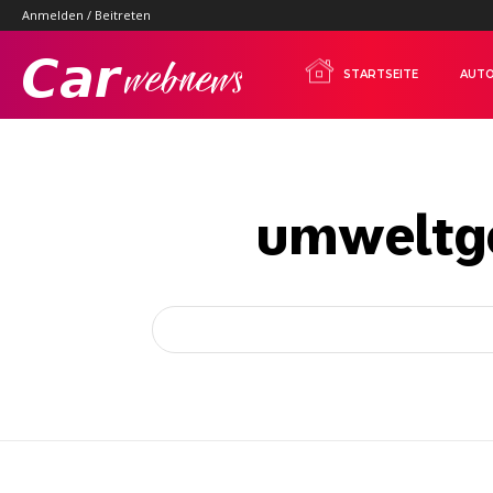
Anmelden / Beitreten
Carwebnews.com
STARTSEITE
AUTO
umweltge