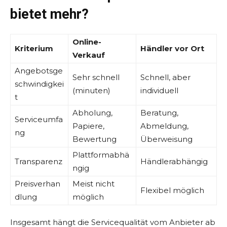
bietet mehr?
Online-
Kriterium
Händler vor Ort
Verkauf
Angebotsge
Sehr schnell
Schnell, aber
schwindigkei
(minuten)
individuell
t
Abholung,
Beratung,
Serviceumfa
Papiere,
Abmeldung,
ng
Bewertung
Überweisung
Plattformabhä
Transparenz
Händlerabhängig
ngig
Preisverhan
Meist nicht
Flexibel möglich
dlung
möglich
Insgesamt hängt die Servicequalität vom Anbieter ab