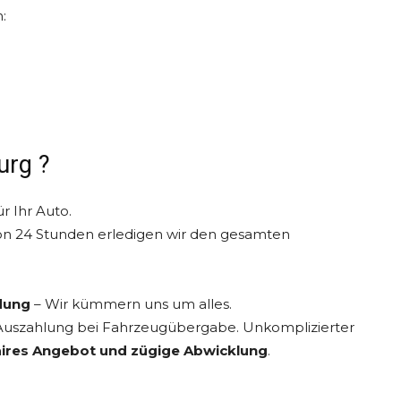
:
urg ?
r Ihr Auto.
on 24 Stunden erledigen wir den gesamten
dung
– Wir kümmern uns um alles.
e Auszahlung bei Fahrzeugübergabe. Unkomplizierter
aires Angebot und zügige Abwicklung
.