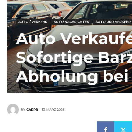
AUTO / VERKEHR
AUTO NACHRICHTEN
AUTO UND VERKEHR
Auto Verkauf
Sofortige Bar
Abholung bei
13. MÄRZ 2025
BY
CARPR