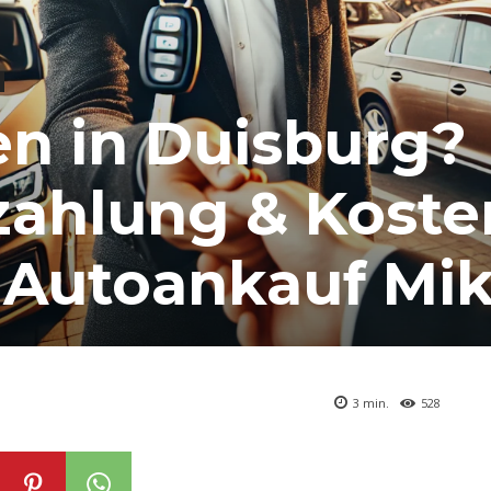
en in Duisburg?
zahlung & Koste
 Autoankauf Mik
3
min.
528