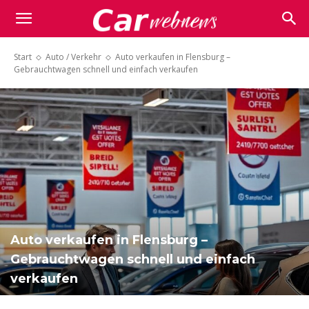
Carwebnews.com
Start
Auto / Verkehr
Auto verkaufen in Flensburg –
Gebrauchtwagen schnell und einfach verkaufen
Auto verkaufen in Flensburg –
Gebrauchtwagen schnell und einfach
verkaufen