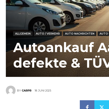
ALLGEMEIN
AUTO / VERKEHR
AUTO NACHRICHTEN
AUTO 
Autoankauf Aa
defekte & TÜV
18. JUNI 2025
BY
CARPR