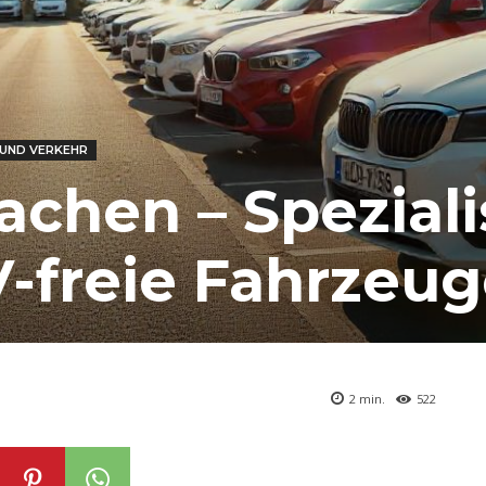
UND VERKEHR
chen – Spezialis
-freie Fahrzeu
2
min.
522