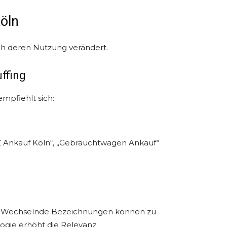
öln
ich deren Nutzung verändert.
ffing
mpfiehlt sich:
Z Ankauf Köln“, „Gebrauchtwagen Ankauf“
fe. Wechselnde Bezeichnungen können zu
ogie erhöht die Relevanz.