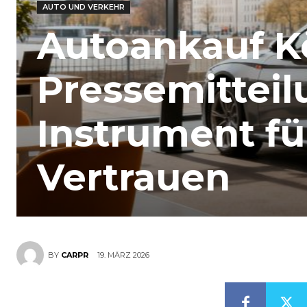
AUTO UND VERKEHR
Autoankauf Kö
Pressemitteil
Instrument fü
Vertrauen
19. MÄRZ 2026
BY
CARPR