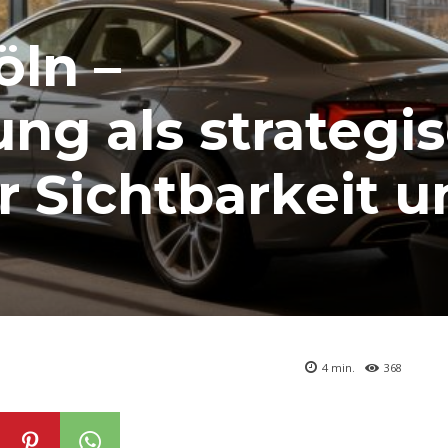
ln –
ung als strategi
r Sichtbarkeit u
4
min.
368