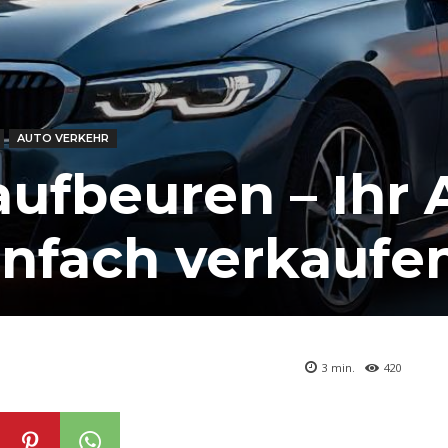
AUTO VERKEHR
ufbeuren – Ihr 
infach verkaufe
3
min.
420