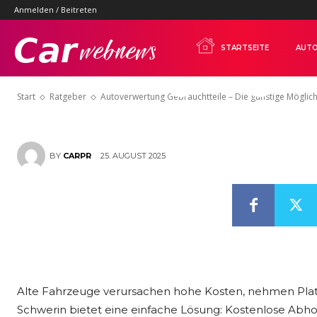
Anmelden / Beitreten
Die günstige 
Carwebnews.com
STARTSEITE
AUTO
Entsorgung
Start
Ratgeber
Autoverwertung Gebrauchtteile – Die günstige Möglich
25. AUGUST 2025
BY
CARPR
Alte Fahrzeuge verursachen hohe Kosten, nehmen Pla
Schwerin bietet eine einfache Lösung: Kostenlose Abhol