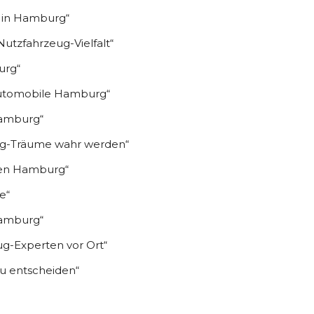
s in Hamburg“
utzfahrzeug-Vielfalt“
urg“
utomobile Hamburg“
Hamburg“
ug-Träume wahr werden“
agen Hamburg“
e“
Hamburg“
g-Experten vor Ort“
zu entscheiden“