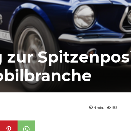
 zur Spitzenpos
obilbranche
4
min.
588