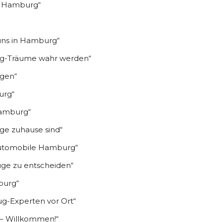
n Hamburg“
uns in Hamburg“
ug-Träume wahr werden“
gen“
urg“
Hamburg“
e zuhause sind“
utomobile Hamburg“
uge zu entscheiden“
burg“
g-Experten vor Ort“
 – Willkommen!“