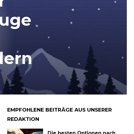
r
euge
dern
EMPFOHLENE BEITRÄGE AUS UNSERER
REDAKTION
Die besten Optionen nach