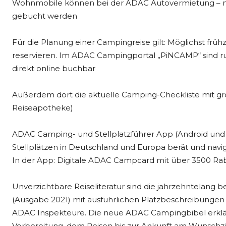
Wohnmobile können bei der ADAC Autovermietung – mit P
gebucht werden
Für die Planung einer Campingreise gilt: Möglichst frü
reservieren. Im ADAC Campingportal „PiNCAMP“ sind 
direkt online buchbar
Außerdem dort die aktuelle Camping-Checkliste mit gr
Reiseapotheke)
ADAC Camping- und Stellplatzführer App (Android und i
Stellplätzen in Deutschland und Europa berät und navi
In der App: Digitale ADAC Campcard mit über 3500 Ra
Unverzichtbare Reiseliteratur sind die jahrzehntelan
(Ausgabe 2021) mit ausführlichen Platzbeschreibunge
ADAC Inspekteure. Die neue ADAC Campingbibel erklärt
Vorbereitung, dem Reisen bis zur Ankunft am Wunschzi