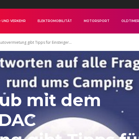
 UND VERKEHR
ELEKTROMOBILITÄT
MOTORSPORT
OLDTIME
overmietung gibt Tipps für Einsteiger...
aub mit dem
ADAC