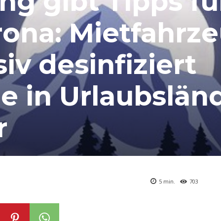
g gibt Tipps fü
rona: Mietfahrz
iv desinfiziert
e in Urlaubslän
r
5
min.
703