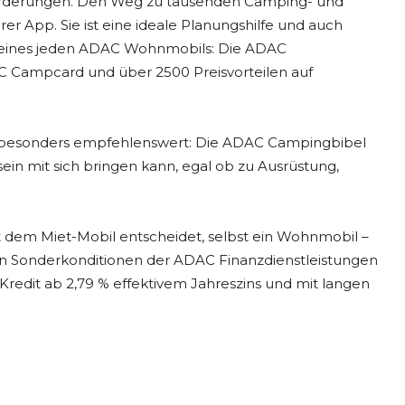
forderungen. Den Weg zu tausenden Camping- und
er App. Sie ist eine ideale Planungshilfe und auch
d eines jeden ADAC Wohnmobils: Die ADAC
C Campcard und über 2500 Preisvorteilen auf
p besonders empfehlenswert: Die ADAC Campingbibel
ein mit sich bringen kann, egal ob zu Ausrüstung,
 dem Miet-Mobil entscheidet, selbst ein Wohnmobil –
en Sonderkonditionen der ADAC Finanzdienstleistungen
n Kredit ab 2,79 % effektivem Jahreszins und mit langen