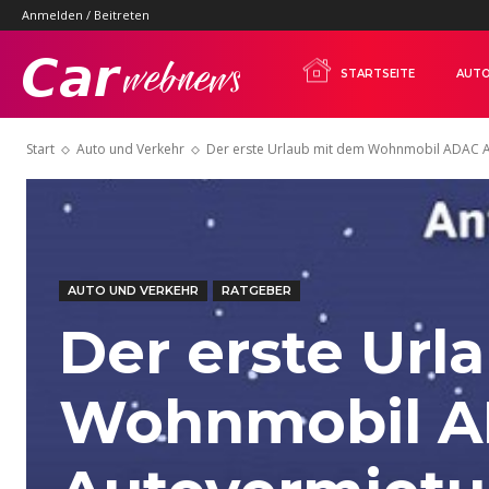
Anmelden / Beitreten
Carwebnews.com
STARTSEITE
AUTO
Start
Auto und Verkehr
Der erste Urlaub mit dem Wohnmobil ADAC Aut
AUTO UND VERKEHR
RATGEBER
Der erste Url
Wohnmobil 