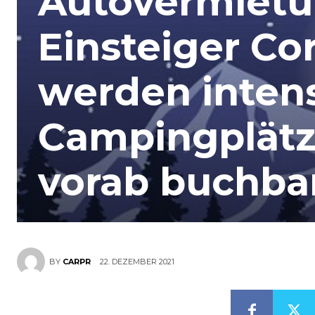
Autovermietun
Einsteiger Co
werden intens
Campingplätz
vorab buchba
22. DEZEMBER 2021
BY
CARPR