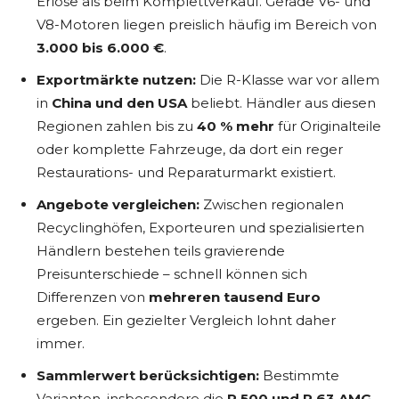
Erlöse als beim Komplettverkauf. Gerade V6- und
V8-Motoren liegen preislich häufig im Bereich von
3.000 bis 6.000 €
.
Exportmärkte nutzen:
Die R-Klasse war vor allem
in
China und den USA
beliebt. Händler aus diesen
Regionen zahlen bis zu
40 % mehr
für Originalteile
oder komplette Fahrzeuge, da dort ein reger
Restaurations- und Reparaturmarkt existiert.
Angebote vergleichen:
Zwischen regionalen
Recyclinghöfen, Exporteuren und spezialisierten
Händlern bestehen teils gravierende
Preisunterschiede – schnell können sich
Differenzen von
mehreren tausend Euro
ergeben. Ein gezielter Vergleich lohnt daher
immer.
Sammlerwert berücksichtigen:
Bestimmte
Varianten, insbesondere die
R 500 und R 63 AMG