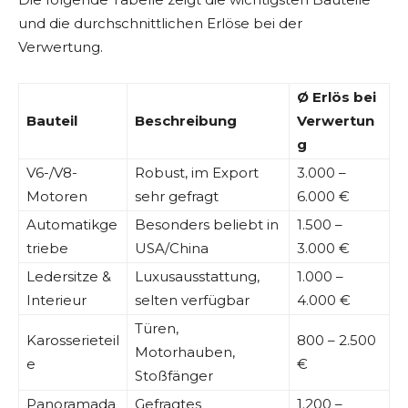
und die durchschnittlichen Erlöse bei der
Verwertung.
Ø Erlös bei
Bauteil
Beschreibung
Verwertun
g
V6-/V8-
Robust, im Export
3.000 –
Motoren
sehr gefragt
6.000 €
Automatikge
Besonders beliebt in
1.500 –
triebe
USA/China
3.000 €
Ledersitze &
Luxusausstattung,
1.000 –
Interieur
selten verfügbar
4.000 €
Türen,
Karosserieteil
800 – 2.500
Motorhauben,
e
€
Stoßfänger
Panoramada
Gefragtes
1.200 –