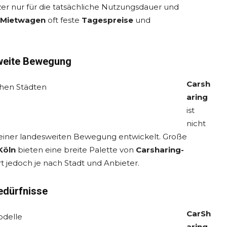
zer nur für die tatsächliche Nutzungsdauer und
Mietwagen
oft feste
Tagespreise
und
sweite Bewegung
Carsh
aring
ist
nicht
 einer landesweiten Bewegung entwickelt. Große
Köln
bieten eine breite Palette von
Carsharing-
rt jedoch je nach Stadt und Anbieter.
Bedürfnisse
CarSh
aring-