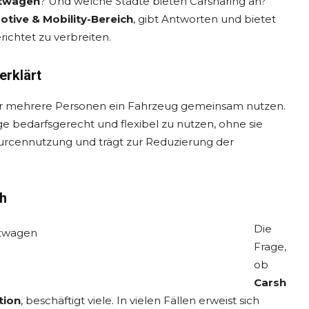
etwagen
? Und welche Städte bieten Carsharing an?
tive & Mobility-Bereich
, gibt Antworten und bietet
richtet zu verbreiten.
erklärt
der mehrere Personen ein Fahrzeug gemeinsam nutzen.
 bedarfsgerecht und flexibel zu nutzen, ohne sie
ourcennutzung und trägt zur Reduzierung der
ch
Die
Frage,
ob
Carsh
tion
, beschäftigt viele. In vielen Fällen erweist sich