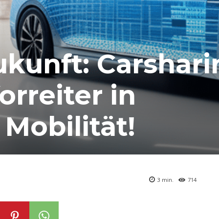
ukunft: Carshari
orreiter in
Mobilität!
3
min.
714