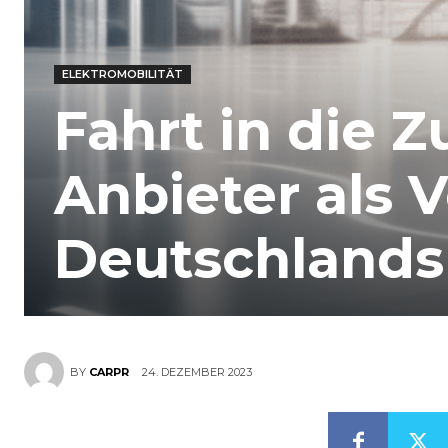
ELEKTROMOBILITÄT
Fahrt in die Z
Anbieter als V
Deutschlands 
24. DEZEMBER 2023
BY
CARPR