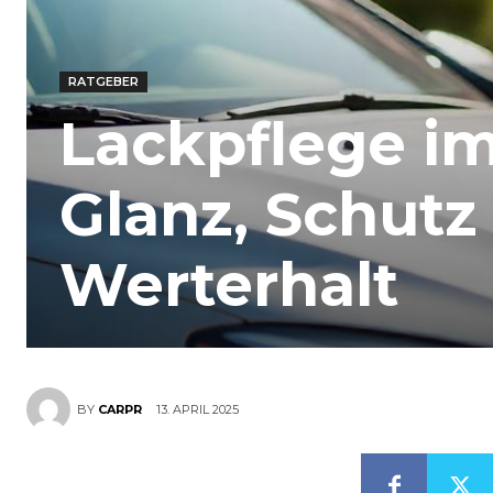
RATGEBER
Lackpflege im
Glanz, Schutz
Werterhalt
13. APRIL 2025
BY
CARPR