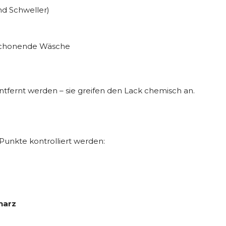
nd Schweller)
 schonende Wäsche
entfernt werden – sie greifen den Lack chemisch an.
 Punkte kontrolliert werden:
harz