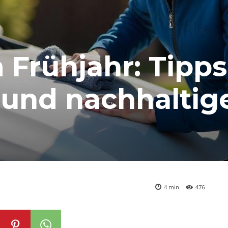
 Frühjahr: Tipps
 und nachhaltig
4
min.
476