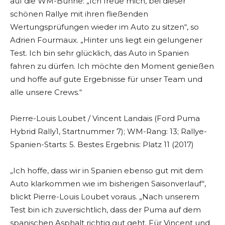
auf die WM-Bühne: „Ich freue mich, bei dieser
schönen Rallye mit ihren fließenden
Wertungsprüfungen wieder im Auto zu sitzen“, so
Adrien Fourmaux. „Hinter uns liegt ein gelungener
Test. Ich bin sehr glücklich, das Auto in Spanien
fahren zu dürfen. Ich möchte den Moment genießen
und hoffe auf gute Ergebnisse für unser Team und
alle unsere Crews.“
Pierre-Louis Loubet / Vincent Landais (Ford Puma
Hybrid Rally1, Startnummer 7); WM-Rang: 13; Rallye-
Spanien-Starts: 5. Bestes Ergebnis: Platz 11 (2017)
„Ich hoffe, dass wir in Spanien ebenso gut mit dem
Auto klarkommen wie im bisherigen Saisonverlauf“,
blickt Pierre-Louis Loubet voraus. „Nach unserem
Test bin ich zuversichtlich, dass der Puma auf dem
spanischen Asphalt richtig gut geht. Für Vincent und