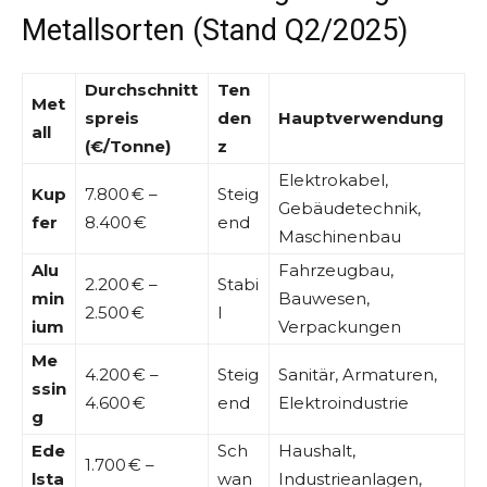
Metallsorten (Stand Q2/2025)
Durchschnitt
Ten
Met
spreis
den
Hauptverwendung
all
(€/Tonne)
z
Elektrokabel,
Kup
7.800 € –
Steig
Gebäudetechnik,
fer
8.400 €
end
Maschinenbau
Alu
Fahrzeugbau,
2.200 € –
Stabi
min
Bauwesen,
2.500 €
l
ium
Verpackungen
Me
4.200 € –
Steig
Sanitär, Armaturen,
ssin
4.600 €
end
Elektroindustrie
g
Ede
Sch
Haushalt,
1.700 € –
lsta
wan
Industrieanlagen,