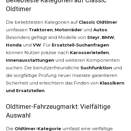
Beliebteste Kategorien auf Classic
Oldtimer
Die beliebtesten Kategorien auf
Classic Oldtimer
umfassen
Traktoren
,
Motorräder
und
Autos
.
Besonders gefragt sind Modelle von
Steyr
,
BMW
,
Honda
und
VW
. Für
Ersatzteil-Suchanfragen
können Nutzer präzise nach
Karosserieteilen
,
Innenausstattungen
und weiteren Komponenten
suchen. Die benutzerfreundliche
Suchfunktion
und
die sorgfältige Prüfung neuer Inserate garantieren
Sicherheit und erleichtern das Finden von
Klassikern
und Ersatzteilen
.
Oldtimer-Fahrzeugmarkt: Vielfältige
Auswahl
Die
Oldtimer-Kategorie
umfasst eine vielfältige