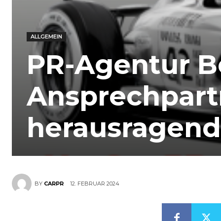
ALLGEMEIN
PR-Agentur Be
Ansprechpart
herausragend
12. FEBRUAR 2024
BY
CARPR