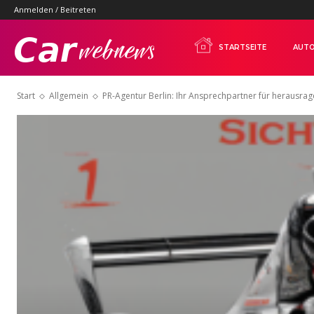
Anmelden / Beitreten
Carwebnews.com
STARTSEITE
AUTO
Start
Allgemein
PR-Agentur Berlin: Ihr Ansprechpartner für herausrag