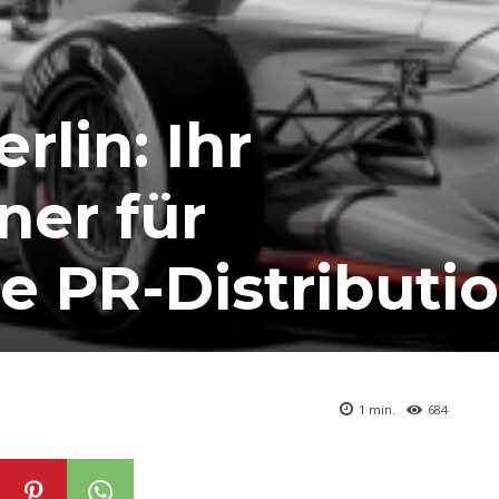
rlin: Ihr
ner für
e PR-Distributi
1
min.
684