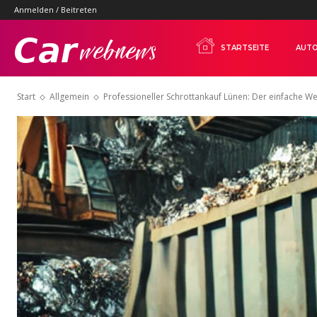
Anmelden / Beitreten
Carwebnews.com
STARTSEITE
AUTO
Start
Allgemein
Professioneller Schrottankauf Lünen: Der einfache We