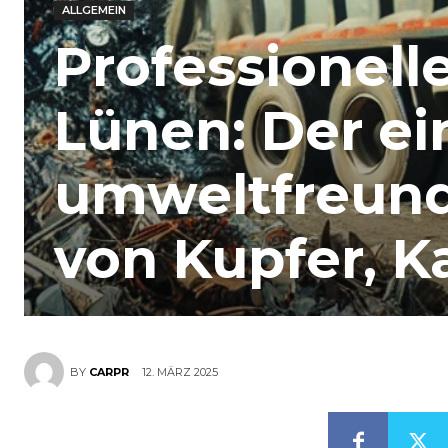
ALLGEMEIN
Professionell
Lünen: Der e
umweltfreund
von Kupfer, K
12. MÄRZ 2025
BY
CARPR