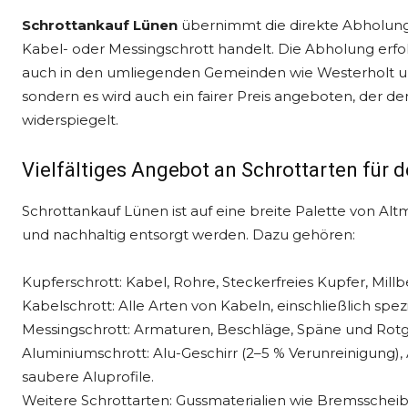
Schrottankauf Lünen
übernimmt die direkte Abholung v
Kabel- oder Messingschrott handelt. Die Abholung erfol
auch in den umliegenden Gemeinden wie Westerholt und
sondern es wird auch ein fairer Preis angeboten, der d
widerspiegelt.
Vielfältiges Angebot an Schrottarten für 
Schrottankauf Lünen ist auf eine breite Palette von Altme
und nachhaltig entsorgt werden. Dazu gehören:
Kupferschrott: Kabel, Rohre, Steckerfreies Kupfer, Mill
Kabelschrott: Alle Arten von Kabeln, einschließlich spezi
Messingschrott: Armaturen, Beschläge, Späne und Rotg
Aluminiumschrott: Alu-Geschirr (2–5 % Verunreinigung), 
saubere Aluprofile.
Weitere Schrottarten: Gussmaterialien wie Bremsscheiben