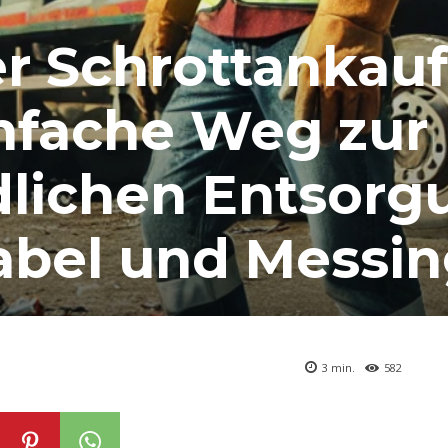
er Schrottankauf
infache Weg zur
lichen Entsorg
abel und Messi
3
min.
582