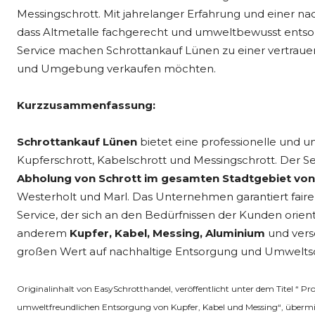
Messingschrott. Mit jahrelanger Erfahrung und einer n
dass Altmetalle fachgerecht und umweltbewusst entsor
Service machen Schrottankauf Lünen zu einer vertrauens
und Umgebung verkaufen möchten.
Kurzzusammenfassung:
Schrottankauf Lünen
bietet eine professionelle und 
Kupferschrott, Kabelschrott und Messingschrott. Der Se
Abholung von Schrott im gesamten Stadtgebiet von
Westerholt und Marl. Das Unternehmen garantiert faire 
Service, der sich an den Bedürfnissen der Kunden orien
anderem
Kupfer, Kabel, Messing, Aluminium
und ver
großen Wert auf nachhaltige Entsorgung und Umwelts
Originalinhalt von EasySchrotthandel, veröffentlicht unter dem Titel “ Pr
umweltfreundlichen Entsorgung von Kupfer, Kabel und Messing“, übermit