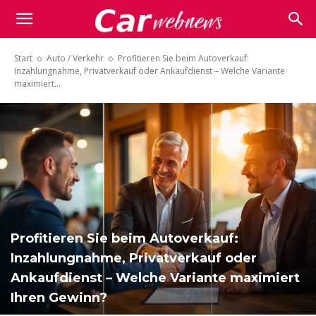
Carwebnews.com
Start
Auto / Verkehr
Profitieren Sie beim Autoverkauf:
Inzahlungnahme, Privatverkauf oder Ankaufdienst – Welche Variante
maximiert...
Profitieren Sie beim Autoverkauf:
Inzahlungnahme, Privatverkauf oder
Ankaufdienst – Welche Variante maximiert
Ihren Gewinn?