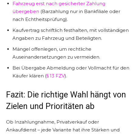
Fahrzeug erst nach gesicherter Zahlung
übergeben
(Barzahlung nur in Bankfiliale oder
nach Echtheitsprüfung).
Kaufvertrag schriftlich festhalten, mit vollständigen
Angaben zu Fahrzeug und Beteiligten.
Mängel offenlegen, um rechtliche
Auseinandersetzungen zu vermeiden.
Bei Übergabe Abmeldung oder Vollmacht für den
Käufer klären (
§ 13 FZV
).
Fazit: Die richtige Wahl hängt von
Zielen und Prioritäten ab
Ob Inzahlungnahme, Privatverkauf oder
Ankaufdienst – jede Variante hat ihre Stärken und