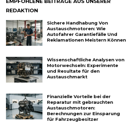
EMPFOHLENE BEITRÄGE AUS UNSERER
REDAKTION
Sichere Handhabung Von
Austauschmotoren: Wie
Autofahrer Garantiefälle Und
Reklamationen Meistern Können
Wissenschaftliche Analysen von
Motorwechseln: Experimente
und Resultate für den
Austauschmarkt
Finanzielle Vorteile bei der
Reparatur mit gebrauchten
Austauschmotoren:
Berechnungen zur Einsparung
für Fahrzeugbesitzer