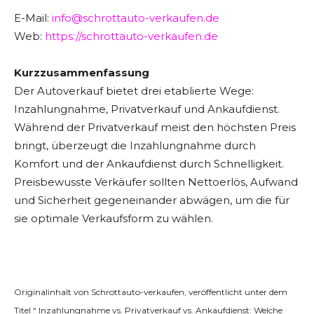
E-Mail:
info@schrottauto-verkaufen.de
Web:
https://schrottauto-verkaufen.de
Kurzzusammenfassung
Der Autoverkauf bietet drei etablierte Wege:
Inzahlungnahme, Privatverkauf und Ankaufdienst.
Während der Privatverkauf meist den höchsten Preis
bringt, überzeugt die Inzahlungnahme durch
Komfort und der Ankaufdienst durch Schnelligkeit.
Preisbewusste Verkäufer sollten Nettoerlös, Aufwand
und Sicherheit gegeneinander abwägen, um die für
sie optimale Verkaufsform zu wählen.
Originalinhalt von Schrottauto-verkaufen, veröffentlicht unter dem
Titel “ Inzahlungnahme vs. Privatverkauf vs. Ankaufdienst: Welche