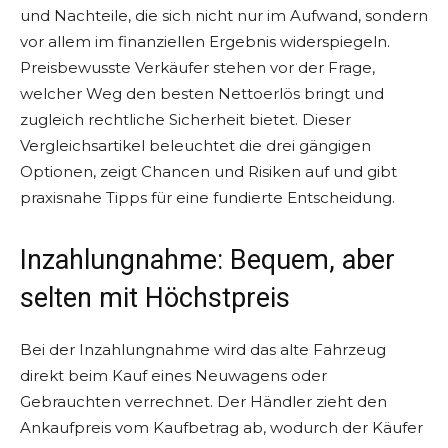
und Nachteile, die sich nicht nur im Aufwand, sondern
vor allem im finanziellen Ergebnis widerspiegeln.
Preisbewusste Verkäufer stehen vor der Frage,
welcher Weg den besten Nettoerlös bringt und
zugleich rechtliche Sicherheit bietet. Dieser
Vergleichsartikel beleuchtet die drei gängigen
Optionen, zeigt Chancen und Risiken auf und gibt
praxisnahe Tipps für eine fundierte Entscheidung.
Inzahlungnahme: Bequem, aber
selten mit Höchstpreis
Bei der Inzahlungnahme wird das alte Fahrzeug
direkt beim Kauf eines Neuwagens oder
Gebrauchten verrechnet. Der Händler zieht den
Ankaufpreis vom Kaufbetrag ab, wodurch der Käufer