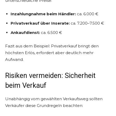
unterschiedliche Preise:
Inzahlungnahme beim Händler:
ca. 6.000 €
Privatverkauf über Inserate:
ca. 7.200–7.500 €
Ankaufdienst:
ca. 6.500 €
Fazit aus dem Beispiel: Privatverkauf bringt den
höchsten Erlös, erfordert aber deutlich mehr
Aufwand.
Risiken vermeiden: Sicherheit
beim Verkauf
Unabhängig vom gewählten Verkaufsweg sollten
Verkäufer diese Grundregeln beachten: