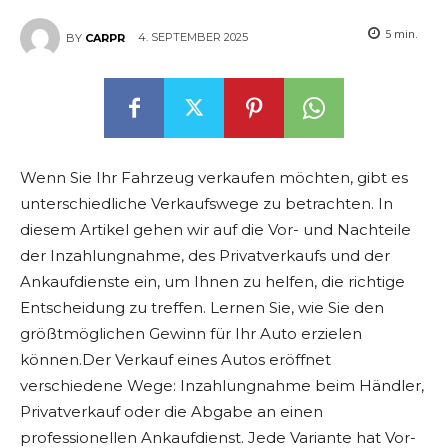
5
min.
4. SEPTEMBER 2025
BY
CARPR
Wenn Sie Ihr Fahrzeug verkaufen möchten, gibt es
unterschiedliche Verkaufswege zu betrachten. In
diesem Artikel gehen wir auf die Vor- und Nachteile
der Inzahlungnahme, des Privatverkaufs und der
Ankaufdienste ein, um Ihnen zu helfen, die richtige
Entscheidung zu treffen. Lernen Sie, wie Sie den
größtmöglichen Gewinn für Ihr Auto erzielen
können.Der Verkauf eines Autos eröffnet
verschiedene Wege: Inzahlungnahme beim Händler,
Privatverkauf oder die Abgabe an einen
professionellen Ankaufdienst. Jede Variante hat Vor-