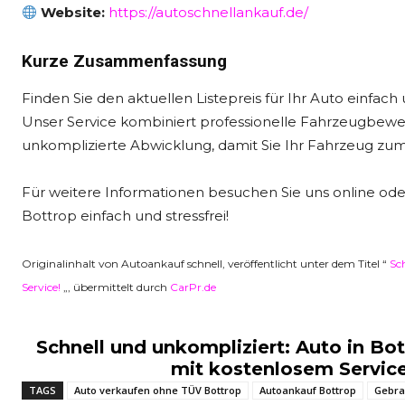
Website:
https://autoschnellankauf.de/
Kurze Zusammenfassung
Finden Sie den aktuellen Listepreis für Ihr Auto einfa
Unser Service kombiniert professionelle Fahrzeugbewer
unkomplizierte Abwicklung, damit Sie Ihr Fahrzeug zu
Für weitere Informationen besuchen Sie uns online oder 
Bottrop einfach und stressfrei!
Originalinhalt von Autoankauf schnell, veröffentlicht unter dem Titel “
Sc
Service!
„, übermittelt durch
CarPr.de
Schnell und unkompliziert: Auto in Bo
mit kostenlosem Service
TAGS
Auto verkaufen ohne TÜV Bottrop
Autoankauf Bottrop
Gebra