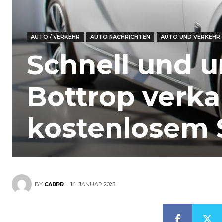
AUTO / VERKEHR
AUTO NACHRICHTEN
AUTO UND VERKEHR
Schnell und u
Bottrop verka
kostenlosem S
14. JANUAR 2025
BY
CARPR