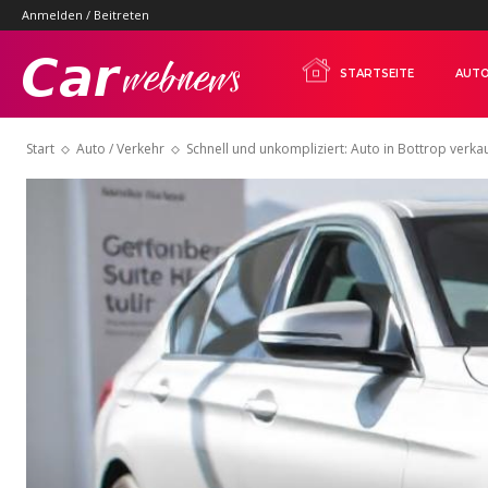
Anmelden / Beitreten
Carwebnews.com
STARTSEITE
AUTO
Start
Auto / Verkehr
Schnell und unkompliziert: Auto in Bottrop verka