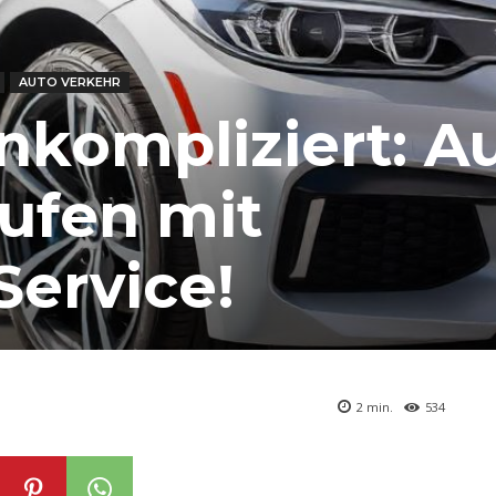
AUTO VERKEHR
nkompliziert: Au
ufen mit
ervice!
2
min.
534