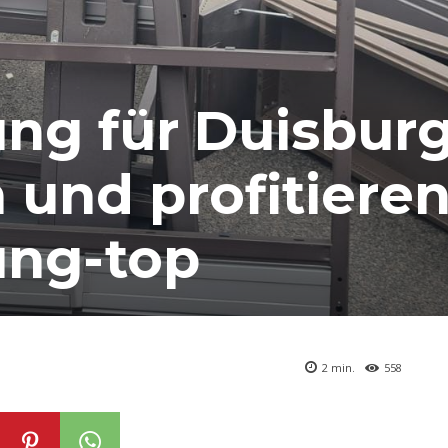
ng für Duisburg
 und profitiere
ung-top
2
min.
558