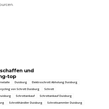
ourcen.
 schaffen und
ung-top
tmetalle
Duisburg
Elektroschrott Abholung Duisburg
ecycling von Schrott Duisburg
Schrott
Duisburg
Schrottankauf
Schrottankauf Duisburg
urg
Schrotthändler Duisburg
Schrottsammler Duisburg