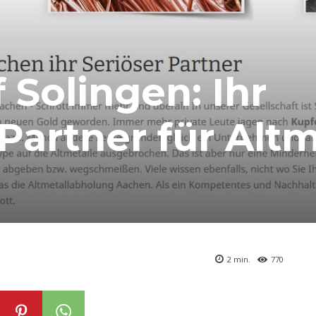
 Solingen: Ihr
artner für Altm
2
min.
770