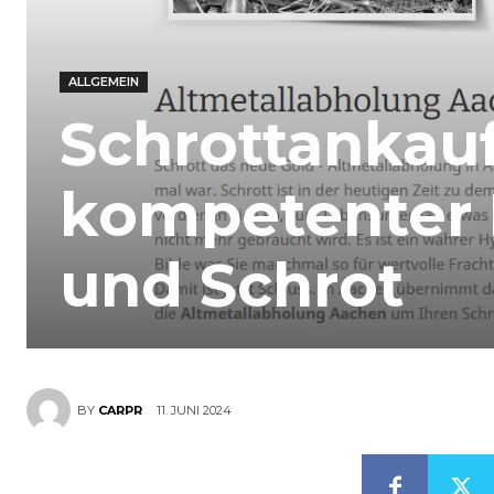
ALLGEMEIN
Schrottankauf
kompetenter P
und Schrot
11. JUNI 2024
BY
CARPR