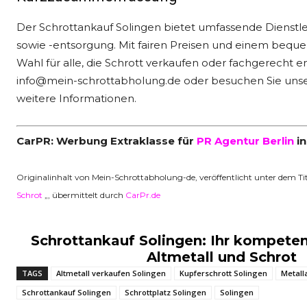
Der Schrottankauf Solingen bietet umfassende Dienstle
sowie -entsorgung. Mit fairen Preisen und einem bequ
Wahl für alle, die Schrott verkaufen oder fachgerecht 
info@mein-schrottabholung.de oder besuchen Sie uns
weitere Informationen.
CarPR: Werbung Extraklasse für
PR Agentur Berlin
in
Originalinhalt von Mein-Schrottabholung-de, veröffentlicht unter dem Tit
Schrot
„, übermittelt durch
CarPr.de
Schrottankauf Solingen: Ihr kompeten
Altmetall und Schrot
TAGS
Altmetall verkaufen Solingen
Kupferschrott Solingen
Metall
Schrottankauf Solingen
Schrottplatz Solingen
Solingen