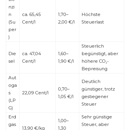
nzi
n
ca. 65,45
1,70–
Höchste
(Su
Cent/l
2,00 €/l
Steuerlast
per
)
Steuerlich
Die
ca. 47,04
1,60–
begünstigt, aber
sel
Cent/l
1,90 €/l
höhere CO₂-
Bepreisung
Aut
Deutlich
oga
0,70–
günstiger, trotz
s
22,09 Cent/l
1,05 €/l
gestiegener
(LP
Steuer
G)
Erd
Sehr günstige
1,00–
gas
Steuer, aber
13,90 €/kg
1,30