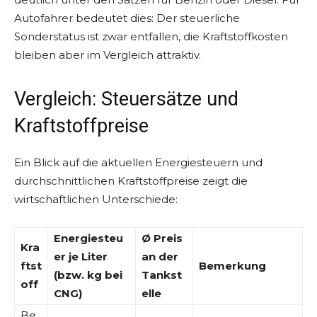
Autofahrer bedeutet dies: Der steuerliche
Sonderstatus ist zwar entfallen, die Kraftstoffkosten
bleiben aber im Vergleich attraktiv.
Vergleich: Steuersätze und
Kraftstoffpreise
Ein Blick auf die aktuellen Energiesteuern und
durchschnittlichen Kraftstoffpreise zeigt die
wirtschaftlichen Unterschiede:
Energiesteu
Ø Preis
Kra
er je Liter
an der
ftst
Bemerkung
(bzw. kg bei
Tankst
off
CNG)
elle
Be