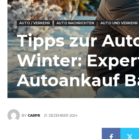
AUTO / VERKEHR
AUTO NACHRICHTEN
AUTO UND VERKEHR
Tipps zur Aut
Winter: Exper
Autoankauf 
21. DEZEMBER 2024
BY
CARPR