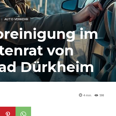
AUTO VERKEHR
oreinigung im
tenrat von
Bad Dürkheim
4
min.
598