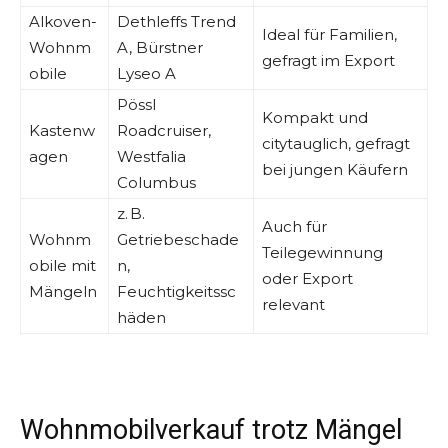
Alkoven-
Dethleffs Trend
Ideal für Familien,
Wohnm
A, Bürstner
gefragt im Export
obile
Lyseo A
Pössl
Kompakt und
Kastenw
Roadcruiser,
citytauglich, gefragt
agen
Westfalia
bei jungen Käufern
Columbus
z. B.
Auch für
Wohnm
Getriebeschade
Teilegewinnung
obile mit
n,
oder Export
Mängeln
Feuchtigkeitssc
relevant
häden
Wohnmobilverkauf trotz Mängel