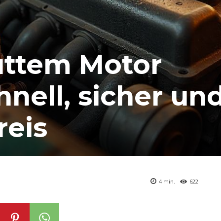
uttem Motor
hnell, sicher un
reis
4
min.
622