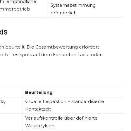
hr, empfindliche
Systemabstimmung
ommerbetrieb
erforderlich
xis
n beurteilt. Die Gesamtbewertung erfordert
rte Testspots auf dem konkreten Lack- oder
Beurteilung
lz,
visuelle Inspektion + standardisierte
Kontaktzeit
h
Verlaufskontrolle über definierte
Waschzyklen