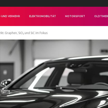
 UND VERKEHR
ELEKTROMOBILITÄT
MOTORSPORT
OLDTIME
kt: Graphen, SiO₂ und SiC im Fokus