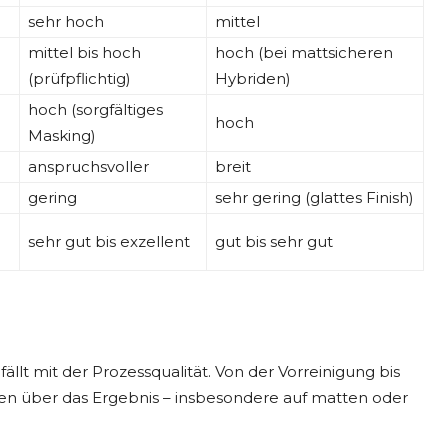
sehr hoch
mittel
mittel bis hoch
hoch (bei mattsicheren
(prüfpflichtig)
Hybriden)
hoch (sorgfältiges
hoch
Masking)
anspruchsvoller
breit
gering
sehr gering (glattes Finish)
sehr gut bis exzellent
gut bis sehr gut
t mit der Prozessqualität. Von der Vorreinigung bis
hen über das Ergebnis – insbesondere auf matten oder