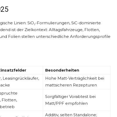
025
ogische Linien: SiO₂-Formulierungen, SiC-dominierte
nd ist der Zielkontext: Alltagsfahrzeuge, Flotten,
nd Folien stellen unterschiedliche Anforderungsprofile
Einsatzfelder
Besonderheiten
r, Leasingrückläufer,
Hohe Matt-Verträglichkeit bei
lacke
mattsicheren Rezepturen
spruchte
Sorgfältiger Vorabtest bei
 Flotten,
Matt/PPF empfohlen
betrieb
Additiv, selten Standalone;