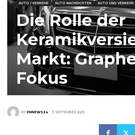
AUTO / VERKEHR
AUTO NACHRICHTEN
AUTO UND VERKEHR
Die Rolle der
Keramikversi
Markt: Graphe
Fokus
3. SEPTEMBER 2025
BY
PRNEWS24