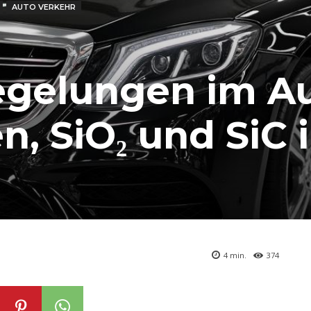
AUTO VERKEHR
egelungen im A
n, SiO₂ und SiC 
4
min.
374