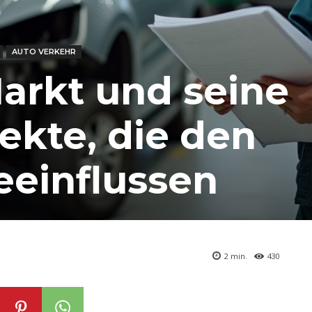
AUTO VERKEHR
arkt und seine
ekte, die den
eeinflussen
2
min.
430