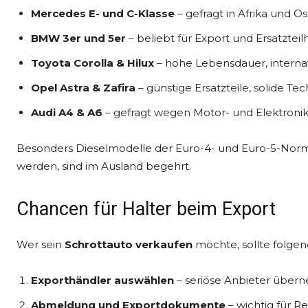
Mercedes E- und C-Klasse
– gefragt in Afrika und O
BMW 3er und 5er
– beliebt für Export und Ersatztei
Toyota Corolla & Hilux
– hohe Lebensdauer, internat
Opel Astra & Zafira
– günstige Ersatzteile, solide Tec
Audi A4 & A6
– gefragt wegen Motor- und Elektro
Besonders Dieselmodelle der Euro-4- und Euro-5-Norm
werden, sind im Ausland begehrt.
Chancen für Halter beim Export
Wer sein
Schrottauto verkaufen
möchte, sollte folge
Exporthändler auswählen
– seriöse Anbieter über
Abmeldung und Exportdokumente
– wichtig für Re