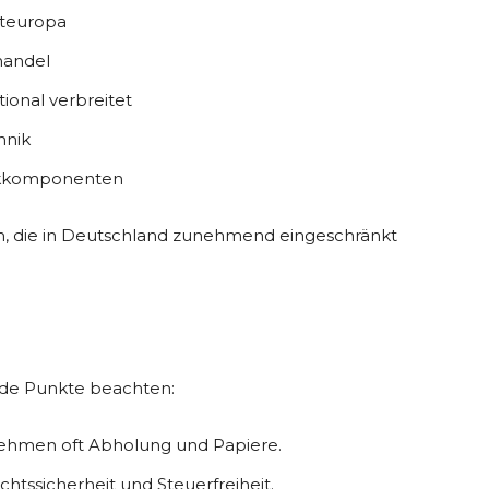
steuropa
lhandel
ional verbreitet
hnik
nikkomponenten
, die in Deutschland zunehmend eingeschränkt
nde Punkte beachten:
nehmen oft Abholung und Papiere.
chtssicherheit und Steuerfreiheit.