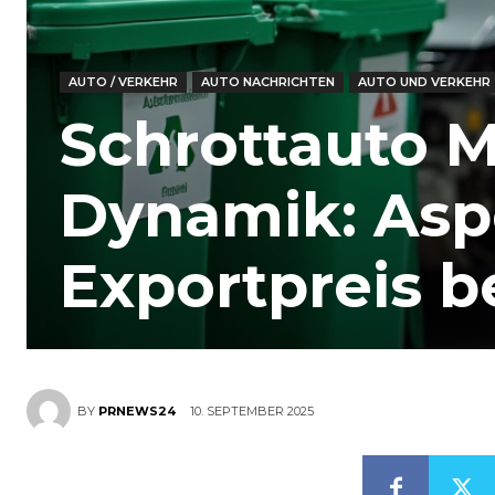
AUTO / VERKEHR
AUTO NACHRICHTEN
AUTO UND VERKEHR
Schrottauto M
Dynamik: Asp
Exportpreis b
10. SEPTEMBER 2025
BY
PRNEWS24