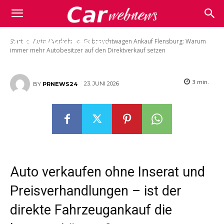
Gebrauchtwagen Ankauf Flensburg:
Carwebnews.com
Warum immer mehr Autobesitzer auf den
Start
Auto / Verkehr
Gebrauchtwagen Ankauf Flensburg: Warum
Direktverkauf setzen
immer mehr Autobesitzer auf den Direktverkauf setzen
3
min.
23. JUNI 2026
BY
PRNEWS24
Auto verkaufen ohne Inserat und
Preisverhandlungen – ist der
direkte Fahrzeugankauf die