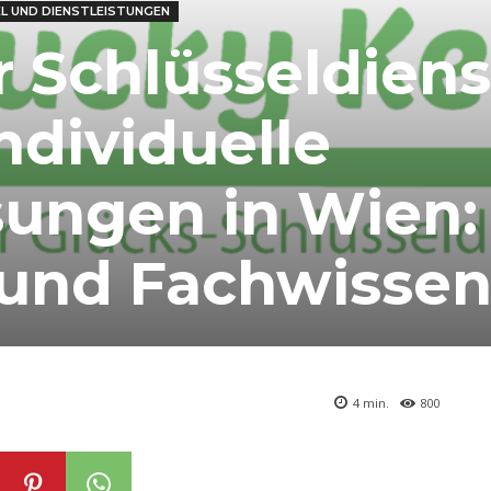
L UND DIENSTLEISTUNGEN
r Schlüsseldiens
ndividuelle
sungen in Wien:
 und Fachwisse
4
min.
800