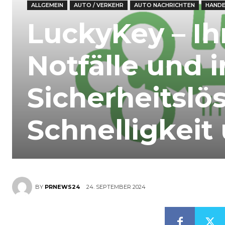
ALLGEMEIN
AUTO / VERKEHR
AUTO NACHRICHTEN
HANDE
LuckyKey – Ih
Notfälle und i
Sicherheitslö
Schnelligkeit
24. SEPTEMBER 2024
BY
PRNEWS24