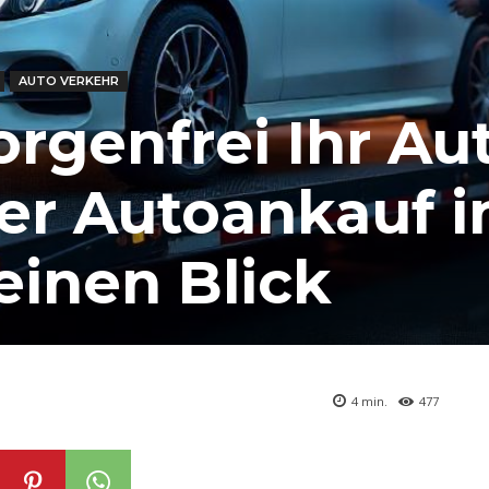
AUTO VERKEHR
orgenfrei Ihr Au
er Autoankauf i
einen Blick
4
min.
477