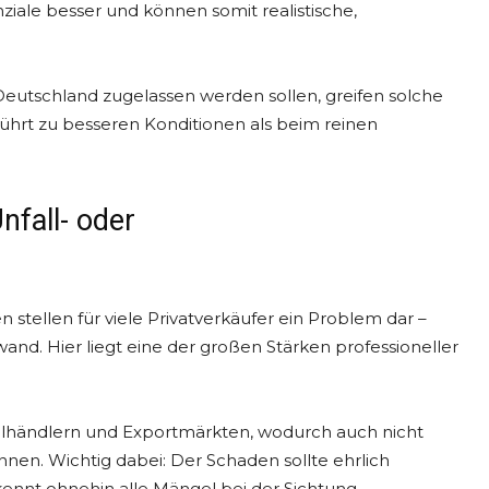
iale besser und können somit realistische,
Deutschland zugelassen werden sollen, greifen solche
führt zu besseren Konditionen als beim reinen
fall- oder
tellen für viele Privatverkäufer ein Problem dar –
nd. Hier liegt eine der großen Stärken professioneller
eilhändlern und Exportmärkten, wodurch auch nicht
nnen. Wichtig dabei: Der Schaden sollte ehrlich
kennt ohnehin alle Mängel bei der Sichtung.